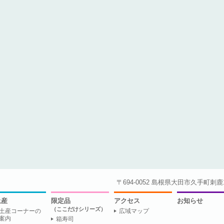
〒694-0052 島根県大田市久手町刺鹿1945-
土産
限定品
アクセス
お知らせ
（ここだけシリーズ）
土産コーナーの
広域マップ
案内
箱寿司