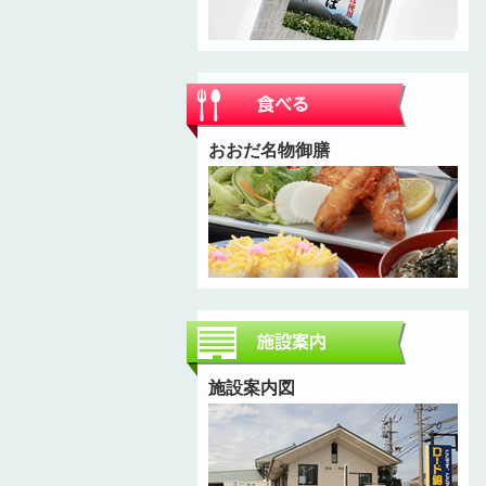
おおだ名物御膳
施設案内図