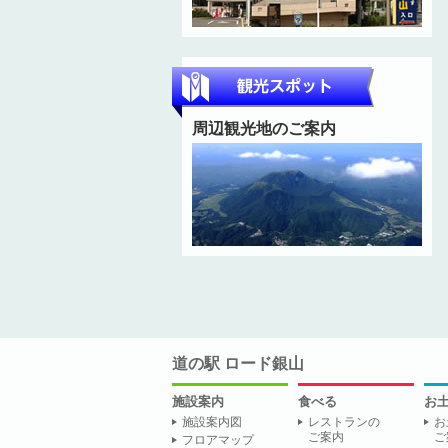
周辺観光地のご案内
道の駅 ロード銀山
施設案内
食べる
お
施設案内図
レストランの
お
ご案内
ご
フロアマップ