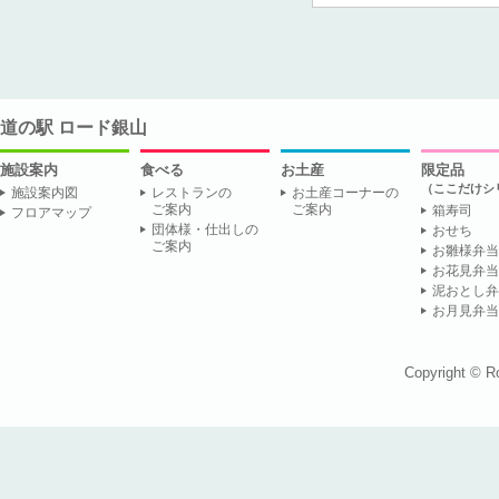
道の駅 ロード銀山
施設案内
食べる
お土産
限定品
（ここだけシ
施設案内図
レストランの
お土産コーナーの
ご案内
ご案内
箱寿司
フロアマップ
団体様・仕出しの
おせち
ご案内
お雛様弁当
お花見弁当
泥おとし弁
お月見弁当
Copyright © R