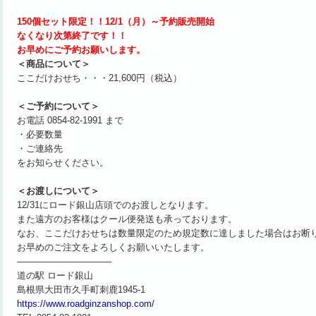
150個セット限定！！12/1（月）～予約販売開始
なくなり次第終了です！！
お早めにご予約お願いします。
＜商品について＞
ここだけおせち・・・21,600円（税込）
＜ご予約について＞
お電話 0854-82-1991 まで
・必要数量
・ご連絡先
をお知らせください。
＜お渡しについて＞
12/31にロード銀山店頭でのお渡しとなります。
また遠方のお客様はクール便発送も承っております。
なお、ここだけおせちは数量限定のため規定数に達しました場合はお断
お早めのご注文をよろしくお願いいたします。
——————————-
道の駅 ロード銀山
島根県大田市久手町刺鹿1945-1
https://www.roadginzanshop.com/