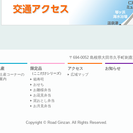
〒694-0052 島根県大田市久手町刺鹿1945-
土産
限定品
アクセス
お知らせ
（ここだけシリーズ）
土産コーナーの
広域マップ
案内
箱寿司
おせち
お雛様弁当
お花見弁当
泥おとし弁当
お月見弁当
Copyright © Road Ginzan. All Rights Reserved.