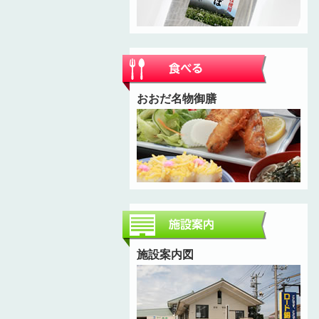
おおだ名物御膳
施設案内図