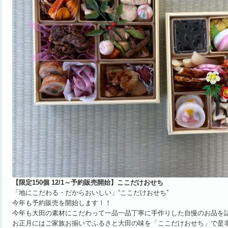
【限定150個 12/1～予約販売開始】ここだけおせち
「地にこだわる・だからおいしい」“ここだけおせち”
今年も予約販売を開始します！！
今年も大田の素材にこだわって一品一品丁寧に手作りした自慢のお品を
お正月にはご家族お揃いでふるさと大田の味を「ここだけおせち」で是