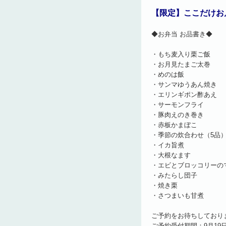
【限定】ここだけお
◆お弁当 お品書き◆
・もち麦入り栗ご飯
・お月見たまご太巻
・めのは飯
・サンマゆうあん焼き
・エリンギポン酢あえ
・サーモンフライ
・豚肉えのき巻き
・赤板かまぼこ
・季節の炊合わせ（5品
・イカ旨煮
・大根なます
・エビとブロッコリーの
・みたらし団子
・焼き栗
・さつまいも甘煮
ご予約をお待ちしており
ご予約受付期間：9月19日