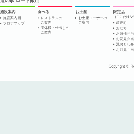
道の駅 ロード銀山
施設案内
食べる
お土産
限定品
（ここだけシ
施設案内図
レストランの
お土産コーナーの
ご案内
ご案内
箱寿司
フロアマップ
団体様・仕出しの
おせち
ご案内
お雛様弁当
お花見弁当
泥おとし弁
お月見弁当
Copyright © R