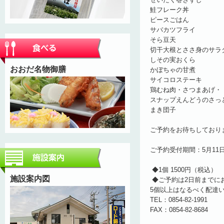
鮭フレーク丼
ピースごはん
サバカツフライ
そら豆天
切干大根とささ身のサラ
しその実おくら
おおだ名物御膳
かぼちゃの甘煮
サイコロステーキ
鶏むね肉・さつまあげ・
スナップえんどうのさっ
まき団子
ご予約をお待ちしており
ご予約受付期間：5月11
◆1個 1500円（税込）
施設案内図
◆ご予約は2日前までに
5個以上はなるべく配達
TEL：0854-82-1991
FAX：0854-82-8684