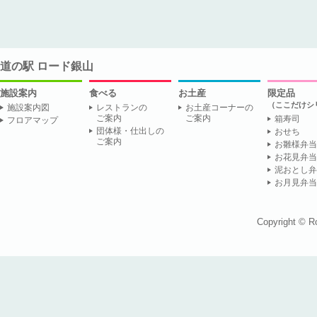
道の駅 ロード銀山
施設案内
食べる
お土産
限定品
（ここだけシ
施設案内図
レストランの
お土産コーナーの
ご案内
ご案内
箱寿司
フロアマップ
団体様・仕出しの
おせち
ご案内
お雛様弁当
お花見弁当
泥おとし弁
お月見弁当
Copyright © R